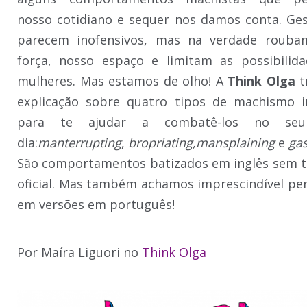
nosso cotidiano e sequer nos damos conta. Ge
parecem inofensivos, mas na verdade rouba
força, nosso espaço e limitam as possibilid
mulheres. Mas estamos de olho! A
Think Olga
t
explicação sobre quatro tipos de machismo in
para te ajudar a combatê-los no seu 
dia:
manterrupting
,
bropriating,
mansplaining
e
gas
São comportamentos batizados em inglês sem 
oficial. Mas também achamos imprescindível p
em versões em português!
Por Maíra Liguori no
Think Olga