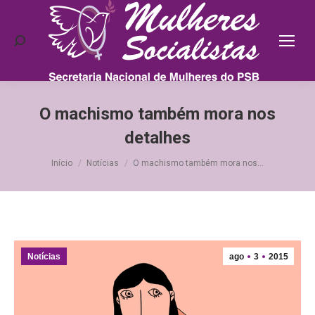
Search:
O machismo também mora nos
detalhes
Você está aqui:
Início
Notícias
O machismo também mora nos…
Notícias
ago
3
2015