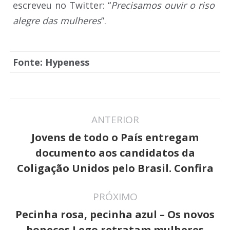
escreveu no Twitter: “
Precisamos ouvir o riso
alegre das mulheres
”.
Fonte: Hypeness
Navegação
ANTERIOR
de
Jovens de todo o País entregam
post:
Post
documento aos candidatos da
anterior:
Coligação Unidos pelo Brasil. Confira
PRÓXIMO
Pecinha rosa, pecinha azul – Os novos
Próximo
bonecos Lego retratam mulheres