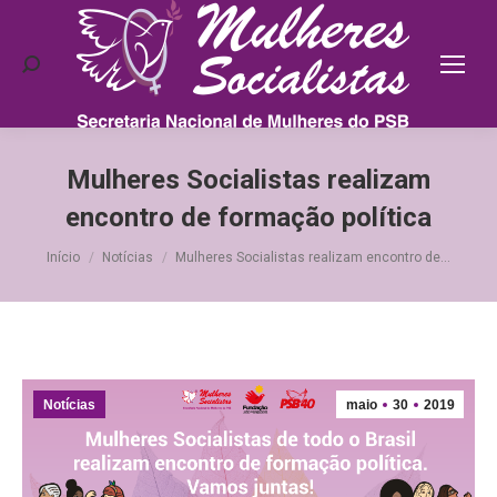
Search:
Mulheres Socialistas realizam
encontro de formação política
Você está aqui:
Início
Notícias
Mulheres Socialistas realizam encontro de…
Notícias
maio
30
2019