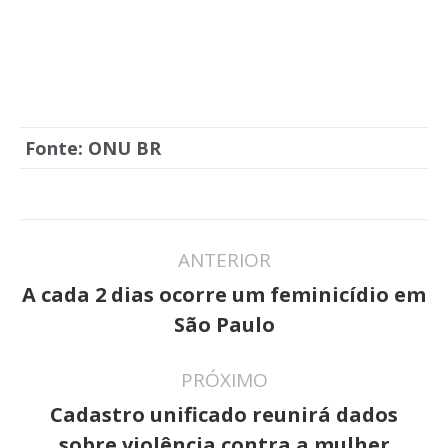
Fonte: ONU BR
Navegação
ANTERIOR
de
A cada 2 dias ocorre um feminicídio em
Post
post:
São Paulo
anterior:
PRÓXIMO
Cadastro unificado reunirá dados
Próximo
sobre violência contra a mulher