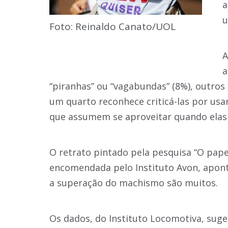
a
u
Foto: Reinaldo Canato/UOL
A
a
“piranhas” ou “vagabundas” (8%), outros
um quarto reconhece criticá-las por us
que assumem se aproveitar quando elas
O retrato pintado pela pesquisa “O pa
encomendada pelo Instituto Avon, apont
a superação do machismo são muitos.
Os dados, do Instituto Locomotiva, su