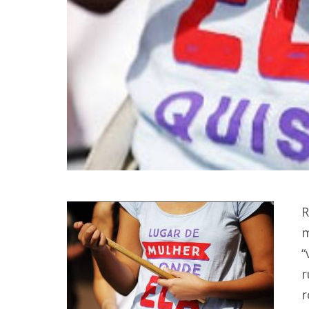
R
m
“
r
r