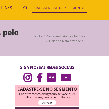
LINKS
CADASTRE-SE NO SEGMENTO
Search:
 pelo
Você está aqui:
Início
Destaque Lista de 4 Notícias
Lídice da Mata defende a…
SIGA NOSSAS REDES SOCIAIS