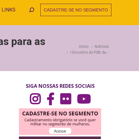
LINKS
CADASTRE-SE NO SEGMENTO
Search:
as para as
Você está aqui:
Início
Notícias
I Encontro do PSB da…
SIGA NOSSAS REDES SOCIAIS