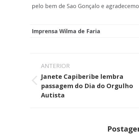
pelo bem de Sao Gonçalo e agradecemos 
Imprensa Wilma de Faria
Navegação
ANTERIOR
de
Janete Capiberibe lembra
post:
Post
passagem do Dia do Orgulho
anterior:
Autista
Postage