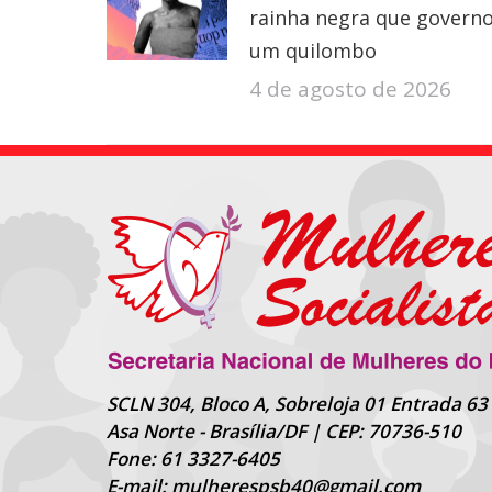
rainha negra que govern
um quilombo
4 de agosto de 2026
SCLN 304, Bloco A, Sobreloja 01 Entrada 63
Asa Norte - Brasília/DF | CEP: 70736-510
Fone: 61 3327-6405
E-mail: mulherespsb40@gmail.com