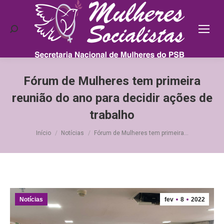
Search:
Fórum de Mulheres tem primeira
reunião do ano para decidir ações de
trabalho
Você está aqui:
Início
Notícias
Fórum de Mulheres tem primeira…
Notícias
fev
8
2022