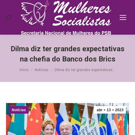
Search:
Dilma diz ter grandes expectativas
na chefia do Banco dos Brics
Você está aqui:
Início
Notícias
Dilma diz ter grandes expectativas…
Notícias
abr
13
2023