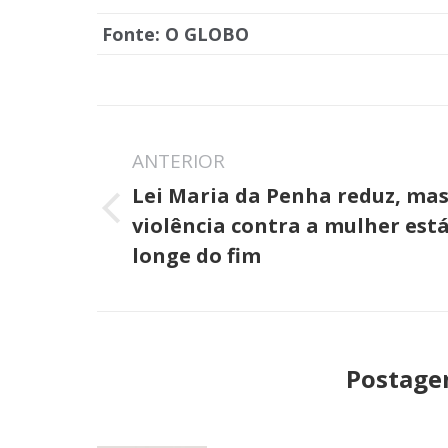
Fonte: O GLOBO
Navegação
de
ANTERIOR
Lei Maria da Penha reduz, ma
post:
Post
violência contra a mulher est
anterior:
longe do fim
Postage