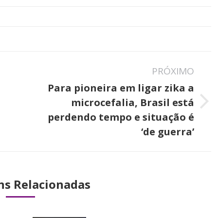
PRÓXIMO
Para pioneira em ligar zika a
s
microcefalia, Brasil está
Próximo
á
perdendo tempo e situação é
post:
‘de guerra’
ns Relacionadas