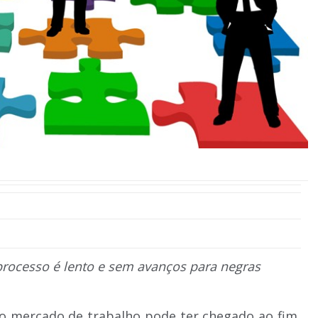
processo é lento e sem avanços para negras
o mercado de trabalho pode ter chegado ao fim,