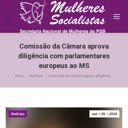
Search:
Comissão da Câmara aprova
diligência com parlamentares
europeus ao MS
Você está aqui:
Início
Notícias
Comissão da Câmara aprova diligência…
Notícias
out
26
2016