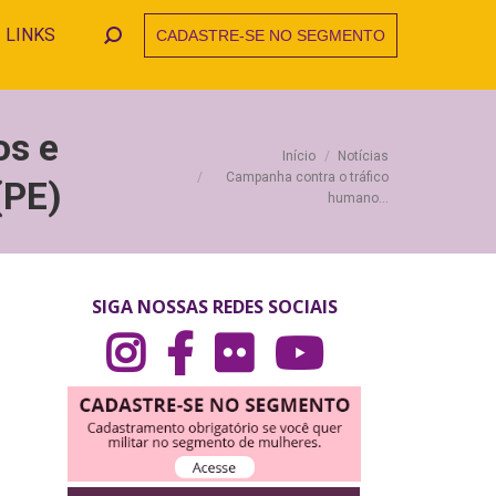
LINKS
CADASTRE-SE NO SEGMENTO
Search:
os e
Você está aqui:
Início
Notícias
Campanha contra o tráfico
(PE)
humano…
SIGA NOSSAS REDES SOCIAIS