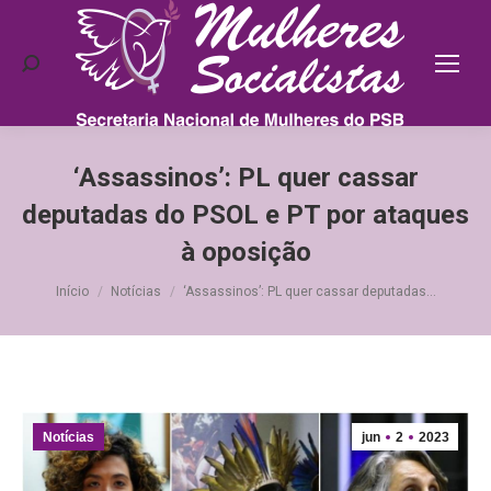
Search:
‘Assassinos’: PL quer cassar
deputadas do PSOL e PT por ataques
à oposição
Você está aqui:
Início
Notícias
‘Assassinos’: PL quer cassar deputadas…
Notícias
jun
2
2023