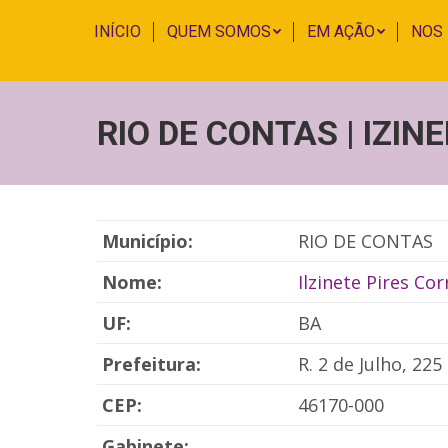
INÍCIO
QUEM SOMOS
EM AÇÃO
NOS
RIO DE CONTAS | IZIN
Município:
RIO DE CONTAS
Nome:
Ilzinete Pires Cor
UF:
BA
Prefeitura:
R. 2 de Julho, 225
CEP:
46170-000
Gabinete: